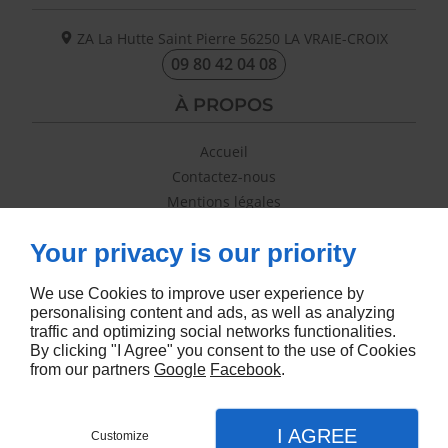
ZA La Hutte Saint Pierre
56250
LA VRAIE-CROIX
09 80 42 04 08
À PROPOS
Accueil
Contactez-nous
Mentions légales
Plan du site
Your privacy is our priority
SUIVEZ-NOUS
We use Cookies to improve user experience by
personalising content and ads, as well as analyzing
traffic and optimizing social networks functionalities.
By clicking "I Agree" you consent to the use of Cookies
from our partners
Google
Facebook
.
Conception site web
I AGREE
Customize