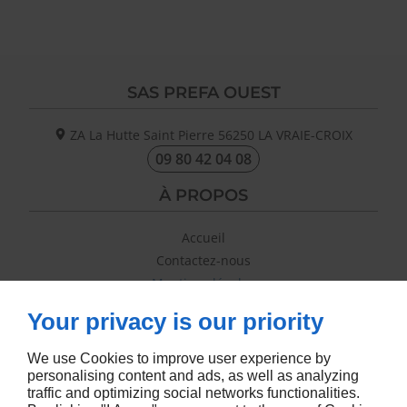
SAS PREFA OUEST
ZA La Hutte Saint Pierre
56250
LA VRAIE-CROIX
09 80 42 04 08
À PROPOS
Accueil
Contactez-nous
Mentions légales
Plan du site
Your privacy is our priority
SUIVEZ-NOUS
We use Cookies to improve user experience by
personalising content and ads, as well as analyzing
traffic and optimizing social networks functionalities.